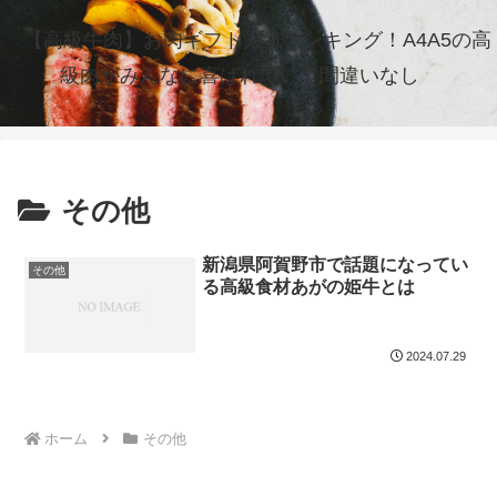
【高級牛肉】お肉ギフト人気ランキング！A4A5の高
級肉がみんなに喜ばれていて間違いなし
その他
新潟県阿賀野市で話題になってい
その他
る高級食材あがの姫牛とは
2024.07.29
ホーム
その他