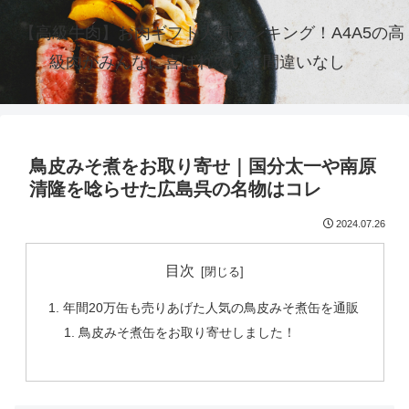
【高級牛肉】お肉ギフト人気ランキング！A4A5の高
級肉がみんなに喜ばれていて間違いなし
鳥皮みそ煮をお取り寄せ｜国分太一や南原
清隆を唸らせた広島呉の名物はコレ
2024.07.26
目次
年間20万缶も売りあげた人気の鳥皮みそ煮缶を通販
鳥皮みそ煮缶をお取り寄せしました！