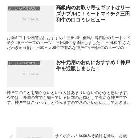
高級肉のお取り寄せギフトはリー
おいしいお肉のお取り寄せ
ズナブルに！ミートマイチク三田
和牛の口コミレビュー
お肉ギフトや贈答品におすすめ！三田和牛但馬牛専門店のミートマイ
チク 神戸ビーフのルーツ！三田和牛を通販しました！ 三田和牛(さん
だわぎゅう)は、日本三大和牛で有名な神戸牛や松阪牛のルーツの牛
で、肉質や脂の質は、三大和牛のお肉のひけを取らない...
お中元用のお肉におすすめ！神戸
おいしいお肉のお取り寄せ
牛を通販しました！
神戸牛のことを知らないという人はあまりいないのかなと思います。
今では、外国の方でも知っている日本のお肉として有名な神戸牛で
す。神戸牛はこうべうしと読みますので念のためお伝えしておきま
す。私はこうべぎゅうでいいと思っていますが。神戸牛を通販しまし
た。
サイボクハム豚肉みそ漬けを通販｜お歳